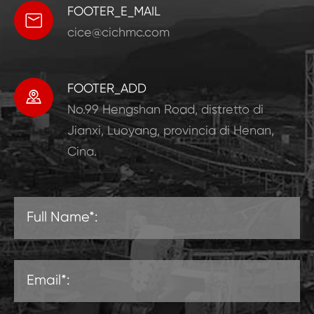
FOOTER_E_MAIL

cice@cichmc.com
FOOTER_ADD

No.99 Hengshan Road, distretto di
Jianxi, Luoyang, provincia di Henan,
Cina.