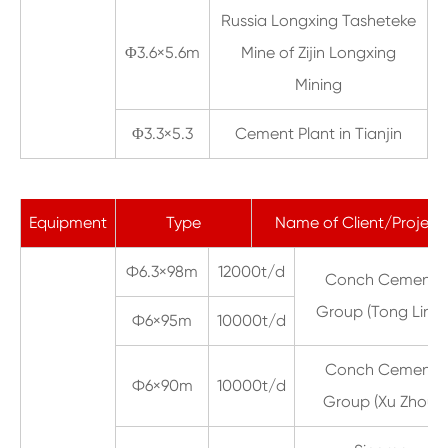
Russia Longxing Tasheteke
Φ3.6×5.6m
Mine of Zijin Longxing
Mining
Φ3.3×5.3
Cement Plant in Tianjin
Equipment
Type
Name of Client/Project
Ф6.3×98m
12000t/d
Conch Cement
Group (Tong Ling)
Ф6×95m
10000t/d
Conch Cement
Ф6×90m
10000t/d
Group (Xu Zhou)