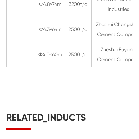
Ф4.8×74m
3200t/d
Industries
Zheshui Changsha
Ф4.3×64m
2500t/d
Cement Compan
Zheshui Fuyang
Ф4.0×60m
2500t/d
Cement Compan
RELATED_INDUCTS