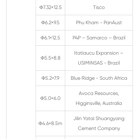
Φ7.32×12.5
Tisco
Φ6.2×9.5
Phu Kham - PanAust
Φ6.1×12.5
P4P – Samarco – Brazil
Itatiaucu Expansion –
Φ5.5×8.8
USIMINSAS - Brazil
Φ5.2×7.9
Blue Ridge - South Africa
Avoca Resources,
Φ5.0×6.0
Higginsville, Australia
Jilin Yatai Shuangyang
Φ4.6×8.5m
Cement Company