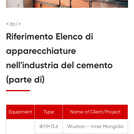
< br/>
Riferimento Elenco di
apparecchiature
nell'industria del cemento
(parte di)
Equipment
Type
Name of Client/Project
Φ7.9×13.6
Wushan – Inner Mongolia