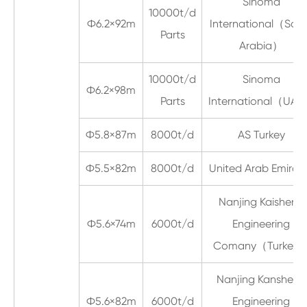
Sinoma
10000t/d
Ф6.2×92m
International（Sau
Parts
Arabia）
10000t/d
Sinoma
Ф6.2×98m
Parts
International（UA
Ф5.8×87m
8000t/d
AS Turkey
Ф5.5×82m
8000t/d
United Arab Emirat
Nanjing Kaisheng
Ф5.6×74m
6000t/d
Engineering
Comany（Turkey
Nanjing Kansheng
Ф5.6×82m
6000t/d
Engineering