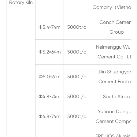
Rotary Kiln
Comany（Vietna
Conch Cement
Ф5.4×74m
5000t/d
Group
Neimenggu Wula
Ф5.2×64m
5000t/d
Cement Co., LTD
Jilin Shuangyang
Ф5.0×61m
5000t/d
Cement Factory
Ф4.8×74m
5000t/d
South Africa
Yunnan Dongjun
Ф4.8×74m
5000t/d
Cement Compan
ERDUOS Aluminu