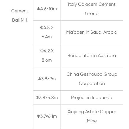
Italy Colacem Cement
Φ4.6×10m
Cement
Group
Ball Mill
Φ4.5 X
Ma’aden in Saudi Arabia
6.4m
Φ4.2 X
Bonddinton in Australia
8.6m
China Gezhouba Group
Φ3.8×9m
Corporation
Φ3.8×5.8m
Project in Indonesia
Xinjiang Ashele Copper
Φ3.7×6.1m
Mine