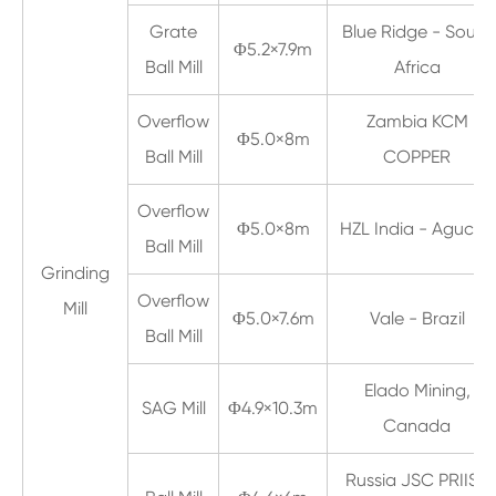
Grate
Blue Ridge - South
Φ5.2×7.9m
Ball Mill
Africa
Overflow
Zambia KCM
Φ5.0×8m
Ball Mill
COPPER
Overflow
Φ5.0×8m
HZL India - Agucha
Ball Mill
Grinding
Overflow
Mill
Φ5.0×7.6m
Vale - Brazil
Ball Mill
Elado Mining,
SAG Mill
Φ4.9×10.3m
Canada
Russia JSC PRIISK