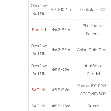
Overflow
Φ7.3×10.6m
Konkola - KCM
Ball Mill
Phu Kham -
Rod Mill
Φ6.2×9.5m
PanAust
Overflow
Φ6.2×9.5m
China Gold Group
Ball Mill
Overflow
Jabal Sayid -
Φ5.5×9.2m
Ball Mill
Citadel
Russia JSC PRIISK
SAG Mill
Φ5.5×3.6m
SOLOVIEVSKIY
SAG Mill
Φ5.5×1.8m
Russia