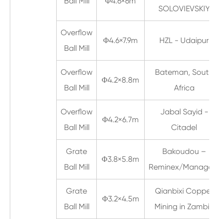
Ball Mill
Φ4.6×6m
SOLOVIEVSKIY
Overflow
Φ4.6×7.9m
HZL - Udaipur
Ball Mill
Overflow
Bateman, South
Φ4.2×8.8m
Ball Mill
Africa
Overflow
Jabal Sayid -
Φ4.2×6.7m
Ball Mill
Citadel
Grate
Bakoudou –
Φ3.8×5.8m
Ball Mill
Reminex/Manage
Grate
Qianbixi Copper
Φ3.2×4.5m
Ball Mill
Mining in Zambia